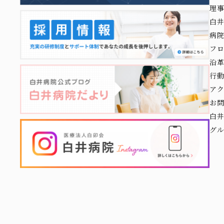
理
白
病
フ
沿
行
ア
お
白
グ