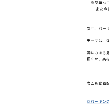
※簡単なご
また今後の
次回、パー
テーマは、
興味のある
頂くか、奥
次回も動画
◎パーキンの