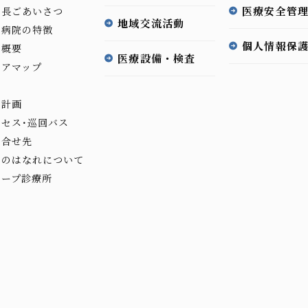
医療安全管
事長ごあいさつ
地域交流活動
井病院の特徴
個人情報保
院概要
医療設備・検査
ロアマップ
革
動計画
クセス･巡回バス
問合せ先
井のはなれについて
ループ診療所