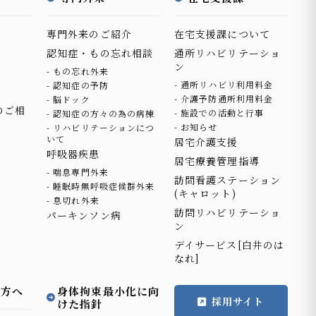
専門外来のご紹介
在宅支援課について
認知症・もの忘れ相談
通所リハビリテーショ
ン
もの忘れ外来
通所リハビリ利用料金
認知症の予防
介護予防通所利用料金
脳ドック
のご相
施設での活動と行事
認知症の方々の為の病棟
お知らせ
リハビリテーションにつ
いて
居宅介護支援
呼吸器疾患
居宅療養管理指導
喘息専門外来
訪問看護ステーション
睡眠時無呼吸症候群外来
(キャロット)
息切れ外来
訪問リハビリテーショ
パーキンソン病
ン
デイサービス[白井のは
なれ]
の方へ
身体拘束最小化に向
採用サイト
けた指針