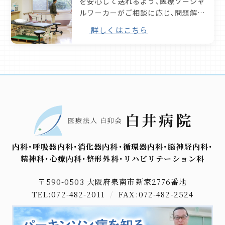
を安心して送れるよう､医療ソーシャ
2020.09.15
トピックス
ルワーカーがご相談に応じ､問題解決
防火訓練の様子
をお手伝いします｡
詳しくはこちら
2020.08.07
パーキンの集い
パーキンの集い 第5回 ～自律神経症状～ ※動画にてご視聴していただけます。
2020.06.08
トピックス
せんしゅうプレス(６月７日号)の記事「元気なからだは食事から」を掲載しました
内科･呼吸器内科･消化器内科･循環器内科･脳神経内科･
2020.06.05
パーキンの集い
精神科･心療内科･整形外科･リハビリテーション科
パーキンの集い 第4回 ～非薬物療法・リハビリ～ ＆ サロンマリーゴールドのご紹介 ※動画にてご視聴していただけます。
〒590-0503 大阪府泉南市新家2776番地
TEL:072-482-2011
/
FAX:072-482-2524
2020.02.15
パーキンの集い
『パーキンの集い 第3回 ～非薬物療法・手術療法～ 』 のご報告