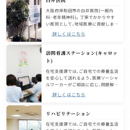
白井医院
大阪府岸和田市の白井医院(一般内
2020.12.15
科･老年精神科)｡ 丁寧でかかりやす
亀の部屋
い医院として､地域医療に貢献しま
進行性核上性麻痺
す｡
詳しくはこちら
2020.12.15
亀の部屋
訪問看護ステーション(キャロッ
パーキンソン症候群の画像診断
ト)
在宅支援課では､ご自宅での療養生活
2020.12.04
パーキンの集い
を安心して送れるよう､医療ソーシャ
パーキンの集い 第7回 ～嗅覚障害・レム睡眠行動異常症～ ※動画にてご視聴していただけます。
ルワーカーがご相談に応じ､問題解決
をお手伝いします｡
詳しくはこちら
2020.10.06
パーキンの集い
パーキンの集い 第6回 ～精神症状～ ※動画にてご視聴していただけます。
リハビリテーション
在宅支援課では､ご自宅での療養生活