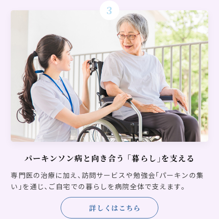
3
2024.05.04
パーキンの集い
パーキンの集い 第13回 ～運動症状について～ ※動画にてご視聴していただけます。
2024.03.22
お知らせ
【認知症新薬治療 レカネマブ】 はじめました！
2024.01.15
パーキンの集い
パーキンの集い 第12回 ～疫学と環境要因～ ※動画にてご視聴していただけます。
パーキンソン病と向き合う
｢暮らし｣を支える
2023.10.27
お知らせ
研究に関する情報公開
専門医の治療に加え､訪問サービスや勉強会｢パーキンの集
い｣を通じ､ご自宅での暮らしを病院全体で支えます｡
2023.10.06
詳しくはこちら
お知らせ