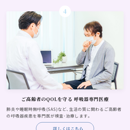
研究に関する情報公開
4
2023.06.06
お知らせ
当院へ来院される業者様へ【業者担当者へのお願い】、【業者確認シート】のご案内
2021.11.17
お知らせ
『令和3年 WAOたじり』 田中敬剛先生認知症講演会(動画視聴)
2021.11.12
パーキンの集い
パーキンの集い 第11回 ～歩行障害＆転倒予防について～ ※動画にてご視聴していただけます。
ご高齢者のQOLを守る
呼吸器専門医療
2021.11.08
お知らせ
肺炎や睡眠時無呼吸(SAS)など､生活の質に関わるご高齢者
『令和3年 WAO東和苑』田中敬剛先生認知症講演会(動画視聴)
の呼吸器疾患を専門医が検査･治療します｡
詳しくはこちら