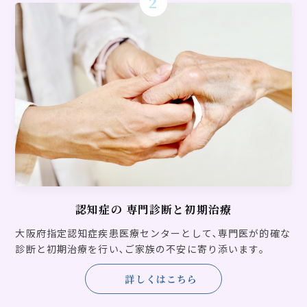
2
令和7年6月16日からの面会について
2025.05.29
お知らせ
送迎バス増便（JR新家駅 南海吉見ノ里駅方面）のお知らせ
2025.04.01
お知らせ
脳ドック検査 再開のお知らせ
2025.03.27
お知らせ
認知症の
専門診断と初期治療
入院時食事療養費の負担額の変更について
大阪府指定認知症疾患医療センターとして､専門医が的確な
診断と初期治療を行い､ご家族の不安に寄り添います｡
2024.10.31
お知らせ
詳しくはこちら
睡眠時無呼吸症候群検査（SAS）外来 再開のお知らせ