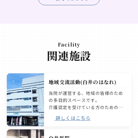
2021.08.12
パーキンの集い
パーキンの集い 第10回 ～新しいパーキンソン病治療～ ※動画にてご視聴していただけます。
2021.05.01
パーキンの集い
パーキンの集い 第9回 ～嚥下障害～ ※動画にてご視聴していただけます。
Facility
関連施設
2021.03.13
亀の部屋
多系統萎縮症2
地域交流活動(白井のはなれ)
当院が運営する、地域の皆様のため
2021.02.15
亀の部屋
の多目的スペースです。
多系統萎縮症1
介護認定を受けている方のための
「デイサービス」と、地域の方が自
詳しくはこちら
由に集える「交流の場」。
2021.02.05
パーキンの集い
パーキンの集い 第8回 ～薬と食事～ ※動画にてご視聴していただけます。