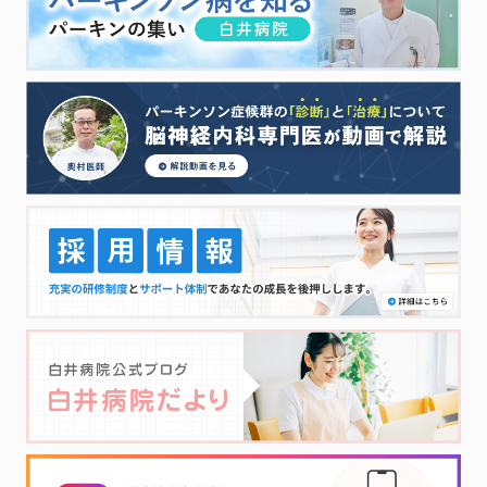
2020.01.25
お知らせ
新型コロナウイルスの対応について（お願い）
2020.01.04
トピックス
せんしゅうプレス（１月１日号）の記事「ﾊﾟｰｷﾝｿﾝ病について」を掲載しました
2020.01.01
採用情報
採用情報は随時更新しております。こちらをクリックし、ご確認下さい。
2019.12.17
パーキンの集い
『パーキンの集い 第2回 ～薬物療法～』 のご報告
2019.11.21
トピックス