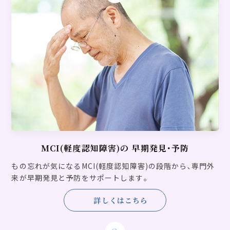
2026.04.01
お知らせ
ホームページをリニューアル致しました。
2026.02.19
トピックス
東3病棟の和室スペースにひな人形を設置しました。
2026.02.11
トピックス
2月5日午後の作業療法の様子です。
MCI(軽度認知障害)の
早期発見･予防
もの忘れが気になるMCI(軽度認知障害)の段階から､専門外
2025.11.20
トピックス
来が早期発見と予防をサポートします｡
令和７年11月から午後の整形外科を開始しております。
詳しくはこちら
2025.06.16
お知らせ